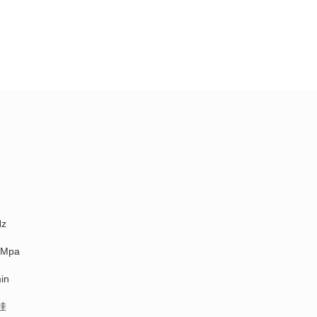
z
Mpa
in
挂